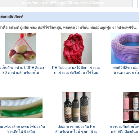
ฉนวนกันความร้อนซิลิก้าสูง 120 มม. ไฟเบอร์ถักแขน
ดยอดผลิตภัณฑ์
ราคือ อย่างดี ผู้ผลิต ของ ท่อพีวีซียืดหยุ่น, ท่อหดความร้อน, ท่ออ่อนลูกฟูก จากประเทศจีน.
ุงเก็บผักตาข่าย LDPE สีแดง
PE Tubular ผลไม้ผักตาข่ายถุง
ท่อพีวีซีสีขาวอ
80 ตาข่ายสำหรับผลไม้
ตาข่ายถุงสตริงนำมาใช้ใหม่
ต้านทานเปลว
ต้านทานฉนว
ายไฟเบอร์กลาสทนไฟป้องกัน
ปลอกตาข่ายป้องกัน PE
การป้องกันด้วยโ
การเกิดไฟฟ้าสถิต
สำหรับขวดไวน์ ชุดตาข่าย
พลาสติกป้องกันต
ตาข่ายตาข่าย