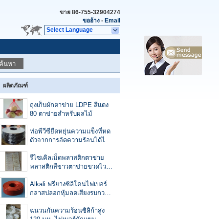
ขาย
86-755-32904274
ขออ้าง
-
Email
Select Language
ค้นหา
ผลิตภัณฑ์
ถุงเก็บผักตาข่าย LDPE สีแดง
80 ตาข่ายสำหรับผลไม้
ท่อพีวีซียืดหยุ่นความแข็งที่หด
ตัวจากการอัดความร้อนได้ไม่
เกิน 10.41 Mpa
รีไซเคิลเม็ดพลาสติกตาข่าย
พลาสติกสีขาวตาข่ายขวดไวน์
ผลไม้
Alkali ฟรียางซิลิโคนไฟเบอร์
กลาสปลอกหุ้มลดเสียงรบกวน
สารหน่วงไฟ
ฉนวนกันความร้อนซิลิก้าสูง