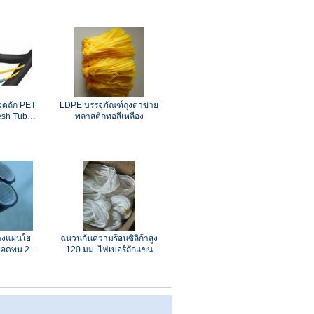
วดถัก PET
LDPE บรรจุภัณฑ์ถุงตาข่าย
esh Tube
พลาสติกทอสีเหลือง
ility
างแผ่นใย
ฉนวนกันความร้อนซิลิก้าสูง
อดทน 2.5
120 มม. ไฟเบอร์ถักแขน
ส้นผ่าน
ายใน