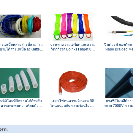
ายเคเบิ้ลหลายสายที่สามารถ
บรรเทาความเครียดและความ
ปิดด้วยตัวเองตัดล
ยายได้สายเคเบิ้ล acKnitted
วิตกกังวล Boinks Fidget ของ
ท่อถัก Braided M
Cable Insulation Sleeves
เล่นสำหรับเด็กโรคจิตผิดปกติ
VW-1 Flammab
ั้นซิลิโคนที่ยืดหยุ่นได้สำหรับ
เปลวไฟทนความร้อนยางซิลิ
ยางซิลิโคนสีดำย
าหารเกรดทนความร้อนด้วยซิ
โคนฉนวนกันความร้อนไม่เป็น
กลาส 7000V ความ
ลิโคนทางการแพทย์
อันตราย
มม. - 3.0 มม. เ
ศูนย์กลางภ
งงาน