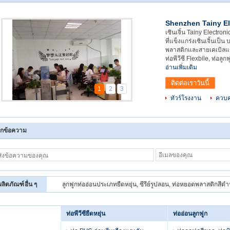
Shenzhen Tainy El
เซินเจิ้น Tainy Electronic
ที่แข็งแกร่งเซินเจิ้นเป็
พลาสติกและสายเคเบิลแข
ท่อพีวีซี Flexbile, ท่อล
อ่านเพิ่มเติม
ติดต่อเราวันนี้
1
2
3
ทัวร์โรงงาน
ควบค
กข้อความ
ผลิตภัณฑ์อื่น ๆ
ลูกฟูกท่ออ่อนประเภทยืดหยุ่น, ซีรีย์รูปลอน, ท่อหยอดพลาสติกสีดำ
ท่อพีวีซียืดหยุ่น
ท่ออ่อนลูกฟูก