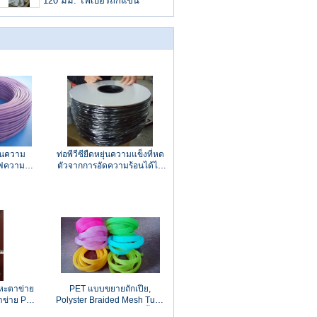
120 มม. ไฟเบอร์ถักแขน
่อนความ
ท่อพีวีซียืดหยุ่นความแข็งที่หด
ไฟความ
ตัวจากการอัดความร้อนได้ไม่
นลวด
เกิน 10.41 Mpa
ลหะตาข่าย
PET แบบขยายถักเปีย,
าข่าย PE
Polyster Braided Mesh Tube
ตาข่าย
สำหรับป้องกันสายเคเบิ้ล