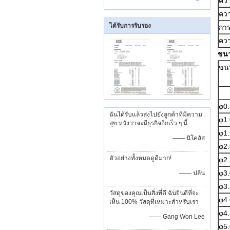
ควา
คว
ได้รับการรับรอง
การ
คว
ขน
ขน
φ0.
ฉันได้รับแล้วส่งไปยังลูกค้าที่มีความ
φ1.
สุข หวังว่าจะมีธุรกิจอีกเร็ว ๆ นี้
φ1.
—— นิโคลัส
φ2.
ตัวอย่างทั้งหมดดูดีมาก!
φ2.
φ3.
—— ปล้น
φ3.
วัสดุของคุณเป็นสิ่งที่ดี ฉันยินดีที่จะ
φ4.
เห็น 100% วัสดุที่เหมาะสำหรับเรา
φ4.
—— Gang Won Lee
φ5.