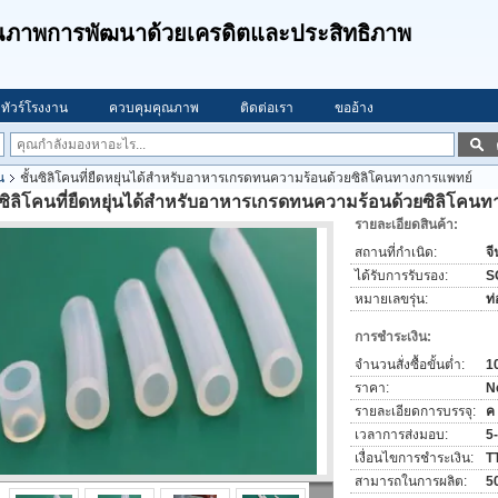
คุณภาพการพัฒนาด้วยเครดิตและประสิทธิภาพ
ทัวร์โรงงาน
ควบคุมคุณภาพ
ติดต่อเรา
ขออ้าง
น
ชั้นซิลิโคนที่ยืดหยุ่นได้สำหรับอาหารเกรดทนความร้อนด้วยซิลิโคนทางการแพทย์
นซิลิโคนที่ยืดหยุ่นได้สำหรับอาหารเกรดทนความร้อนด้วยซิลิโคน
รายละเอียดสินค้า:
สถานที่กำเนิด:
จี
ได้รับการรับรอง:
S
หมายเลขรุ่น:
ท
การชำระเงิน:
จำนวนสั่งซื้อขั้นต่ำ:
1
ราคา:
N
รายละเอียดการบรรจุ:
ค
เวลาการส่งมอบ:
5
เงื่อนไขการชำระเงิน:
T
สามารถในการผลิต:
5