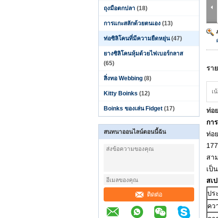
ถุงมือตกปลา
(18)
การแกะสลักด้วยตนเอง
(13)
ท่อซิลิโคนที่มีความยืดหยุ่น
(47)
ยางซิลิโคนหุ้มด้วยไฟเบอร์กลาส
(65)
ราย
สิ่งทอ Webbing
(8)
เน
Kitty Boinks
(12)
Boinks ของเล่น Fidget
(17)
ท่อ
การ
สนทนาออนไลน์ตอนนี้ฉัน
ท่อ
177
สาม
เป็
สเป
ประ
ติดต่อ
ควา