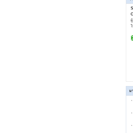
S
C
ผ
โ
มา