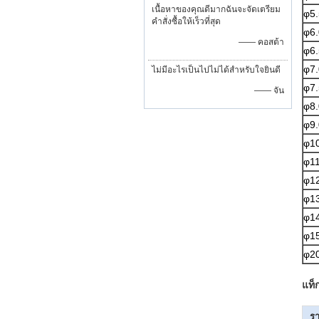
เนื้อหาของคุณดีมากฉันจะจัดเตรียม
φ5.
คำสั่งซื้อให้เร็วที่สุด
φ6.
—— คอสต้า
φ6.
φ7.
ไม่มีอะไรเป็นไปไม่ได้สำหรับใจยินดี
φ7.
—— จัน
φ8.
φ9.
φ1
φ11
φ1
φ1
φ1
φ1
φ2
แท็
รา