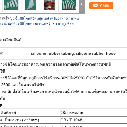
ติดต่อ
ภาพใหญ่ :
ชั้นซิลิโคนที่ยืดหยุ่นได้สำหรับอาหารเกรดทน
ความร้อนด้วยซิลิโคนทางการแพทย์
ราคาถูกที่สุด
ละเอียดสินค้า
silicone rubber tubing
silicone rubber hose
้น:
,
ยางซิลิโคนเกรดอาหาร, ทนความร้อนจากท่อซิลิโคนทางการแพทย์
ใช้
ยางซิลิโคนที่มีอุณหภูมิการให้บริการ-30ºCถึง250ºC
มักใช้ในการสัมผัสกั
.2600 และในฉนวนไฟฟ้า
ารถติดตั้งได้ในเครื่องชงกาแฟตู้น้ำขวดน้ำไฟฟ้าความแข็งของลวดรถหรือ
นต้น
ค
สิทธิภาพ
วิธีการทดสอบ
มเป็นฉนวน (kv / mm)
GB / T 1048