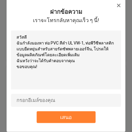
ท่อพลาสติกสีชมพูสำหรับการป้องกัน
สายเคเบิล, โรงงานผลิตเส้นใย
ฝากข้อความ
พลาสติกที่มีความยืดหยุ่น
เราจะโทรกลับหาคุณเร็ว ๆ นี้!
MOQ：1000meters
ราคา：Negotiate
ราคาถูกที่สุด
ติดต่อเรา
ท่อพีวีซีชนิดไม่หุ้มฉนวน Fexible
PVC Tubing, Black Insulation
Tube
MOQ：1000meters
ราคา：Negotiate
เสนอ
ราคาถูกที่สุด
ติดต่อเรา