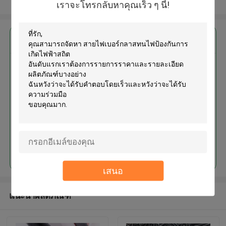
ดูเพิ่มเติม
เราจะโทรกลับหาคุณเร็ว ๆ นี้!
এর সেরা মূল্য পান
สายไฟเบอร์กลาสทนไฟป้องกันการ
เกิดไฟฟ้าสถิต
চালিয়ে
เสนอ
แนะนำผลิตภัณฑ์