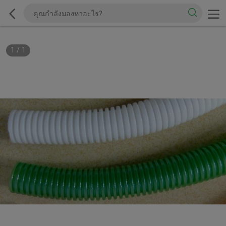
1
/
1