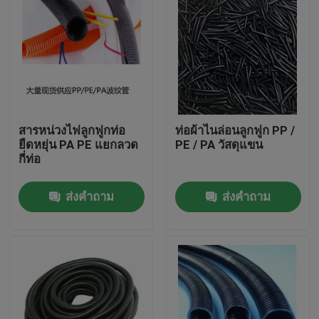
สารหน่วงไฟลูกฟูกท่อ
ท่อผ้าไนล่อนลูกฟูก PP /
ยืดหยุ่น PA PE แยกลวด
PE / PA วัสดุแขน
กี่ท่อ
ส่งคำถาม
ส่งคำถาม
บ้าน
สินค้า
เกี่ยวกับเรา