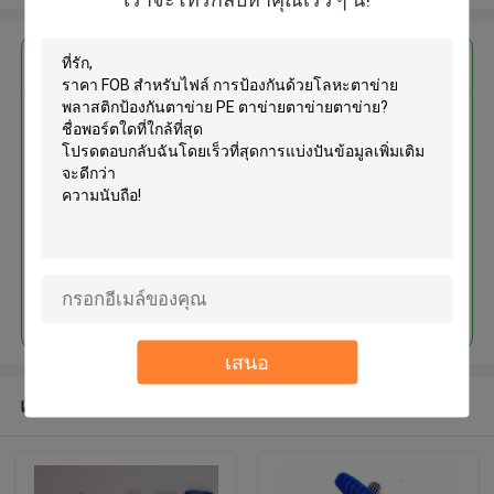
এর সেরা মূল্য পান
การป้องกันด้วยโลหะตาข่าย
พลาสติกป้องกันตาข่าย PE ตาข่าย
ตาข่ายตาข่าย
চালিয়ে
เสนอ
แนะนำผลิตภัณฑ์