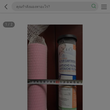
1
/
2