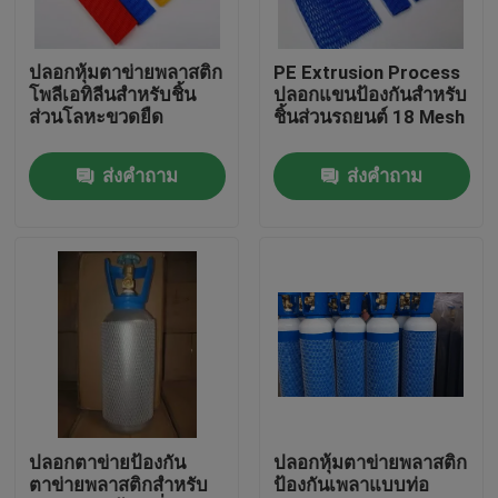
ทัวร์โรงงาน
ปลอกหุ้มตาข่ายพลาสติก
PE Extrusion Process
โพลีเอทิลีนสำหรับชิ้น
ปลอกแขนป้องกันสำหรับ
ส่วนโลหะขวดยืด
ชิ้นส่วนรถยนต์ 18 Mesh
ควบคุมคุณภาพ
ส่งคำถาม
ส่งคำถาม
ติดต่อเรา
ขอใบเสนอราคา
ท่อพีวีซียืดหยุ่น
ท่อหดความร้อน
ปลอกตาข่ายป้องกัน
ปลอกหุ้มตาข่ายพลาสติก
ตาข่ายพลาสติกสำหรับ
ป้องกันเพลาแบบท่อ
ท่ออ่อนลูกฟูก