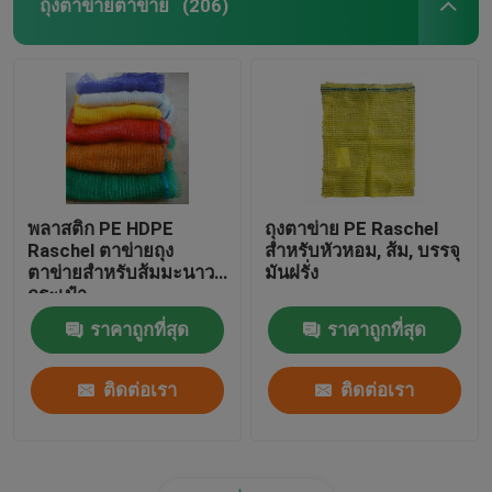
ถุงตาข่ายตาข่าย
(206)
พลาสติก PE HDPE
ถุงตาข่าย PE Raschel
Raschel ตาข่ายถุง
สำหรับหัวหอม, ส้ม, บรรจุ
ตาข่ายสำหรับส้มมะนาว
มันฝรั่ง
กระเป๋า
ราคาถูกที่สุด
ราคาถูกที่สุด
ติดต่อเรา
ติดต่อเรา