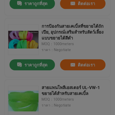
ราคาถูกที่สุด
ติดต่อเรา
การป้องกันสายเคเบิ้ลที่ขยายได้ถัก
เปีย, อุปกรณ์เสริมสำหรับสัตว์เลี้ยง
แบบขยายได้สีดำ
MOQ：1000meters
ราคา：Negotiate
ราคาถูกที่สุด
ติดต่อเรา
สายแพนโพลีเอสเตอร์ UL-VW-1
ขยายได้สำหรับสายเคเบิ้ล
MOQ：1000meters
ราคา：Negotiate