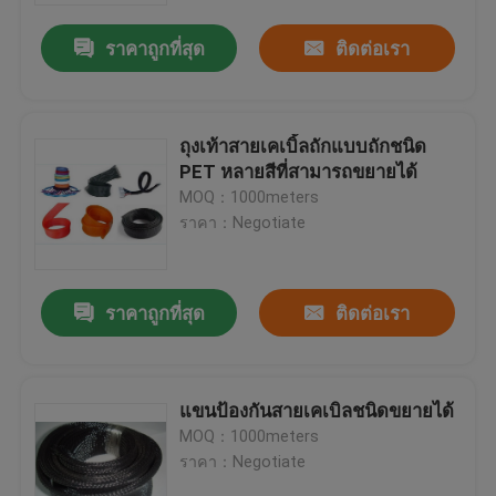
ราคาถูกที่สุด
ติดต่อเรา
ถุงเท้าสายเคเบิ้ลถักแบบถักชนิด
PET หลายสีที่สามารถขยายได้
MOQ：1000meters
ราคา：Negotiate
ราคาถูกที่สุด
ติดต่อเรา
บ้าน
แขนป้องกันสายเคเบิลชนิดขยายได้
สินค้า
MOQ：1000meters
ราคา：Negotiate
เกี่ยวกับเรา