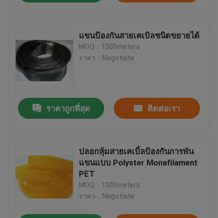
แขนป้องกันสายเคเบิลชนิดขยายได้
MOQ：1000meters
ราคา：Negotiate
ราคาถูกที่สุด
ติดต่อเรา
ปลอกหุ้มสายเคเบิ้ลป้องกันการพัน
แขนแบบ Polyster Monafilament
PET
MOQ：1000meters
ราคา：Negotiate