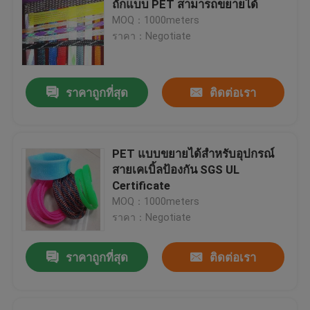
ถักแบบ PET สามารถขยายได้
MOQ：1000meters
ท่อซิลิโคนที่มีความยืดหยุ่น
ราคา：Negotiate
ยางซิลิโคนหุ้มด้วยไฟเบอร์กลาส
ราคาถูกที่สุด
ติดต่อเรา
สิ่งทอ Webbing
PET แบบขยายได้สำหรับอุปกรณ์
Kitty Boinks
สายเคเบิ้ลป้องกัน SGS UL
Certificate
MOQ：1000meters
Boinks ของเล่น Fidget
ราคา：Negotiate
ราคาถูกที่สุด
ติดต่อเรา