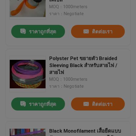
MOQ：1000meters
ราคา：Negotiate
PET ขยายถักเปีย
ราคาถูกที่สุด
ติดต่อเรา
แขนนิรภัยป้องกัน
ถุงตาข่ายตาข่าย
Polyster Pet ขยายตัว Braided
Sleeving Black สำหรับสายไฟ /
สายไฟ
ถุงผ้าไม่ทอ
MOQ：1000meters
ราคา：Negotiate
สายเคเบิ้ลตาข่าย
ราคาถูกที่สุด
ติดต่อเรา
ถุงมือตกปลา
Black Monofilament เสื้อยืดแบบ
การแกะสลักด้วยตนเอง