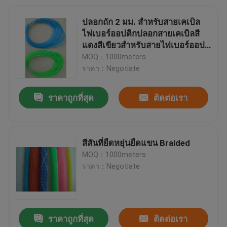
ปลอกถัก 2 มม. สำหรับสายเคเบิล
ไฟเบอร์ออปติกปลอกสายเคเบิลสี
แดงสีเขียวสำหรับสายไฟเบอร์ออปติ
ก
MOQ：1000meters
ราคา：Negotiate
ราคาถูกที่สุด
ติดต่อเรา
สีสันที่ยืดหยุ่นยืดแขน Braided
MOQ：1000meters
ราคา：Negotiate
ราคาถูกที่สุด
ติดต่อเรา