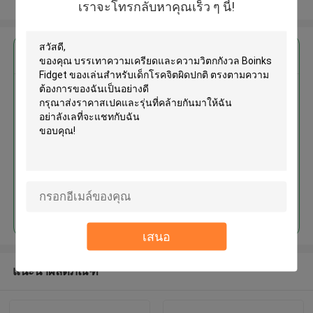
ดูเพิ่มเติม
เราจะโทรกลับหาคุณเร็ว ๆ นี้!
এর সেরা মূল্য পান
บรรเทาความเครียดและความวิตก
กังวล Boinks Fidget ของเล่น
สำหรับเด็กโรคจิตผิดปกติ
চালিয়ে
เสนอ
แนะนำผลิตภัณฑ์