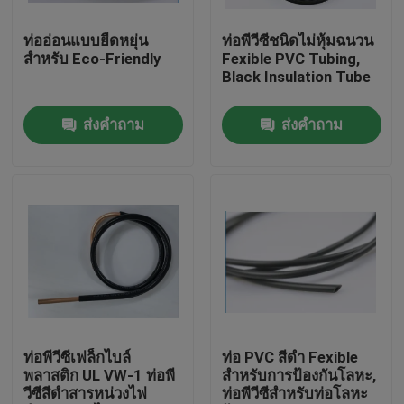
ท่ออ่อนแบบยืดหยุ่น
ท่อพีวีซีชนิดไม่หุ้มฉนวน
ทัวร์โรงงาน
สำหรับ Eco-Friendly
Fexible PVC Tubing,
Black Insulation Tube
ควบคุมคุณภาพ
ส่งคำถาม
ส่งคำถาม
ติดต่อเรา
ขอใบเสนอราคา
ท่อพีวีซียืดหยุ่น
ท่อหดความร้อน
ท่อพีวีซีเฟล็กไบล์
ท่อ PVC สีดำ Fexible
พลาสติก UL VW-1 ท่อพี
สำหรับการป้องกันโลหะ,
วีซีสีดำสารหน่วงไฟ
ท่อพีวีซีสำหรับท่อโลหะ
ท่ออ่อนลูกฟูก