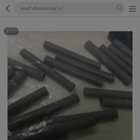
1
/
1