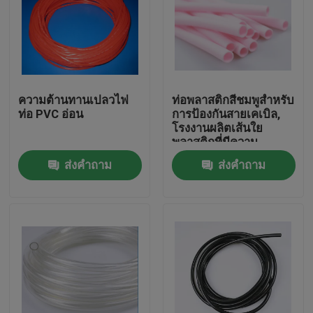
ความต้านทานเปลวไฟ
ท่อพลาสติกสีชมพูสำหรับ
ท่อ PVC อ่อน
การป้องกันสายเคเบิล,
โรงงานผลิตเส้นใย
พลาสติกที่มีความ
ยืดหยุ่น
ส่งคำถาม
ส่งคำถาม
บ้าน
สินค้า
เกี่ยวกับเรา