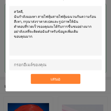
এর সেরা মূল্য পান
สายไฟหุ้มสายไฟหุ้มฉนวนกันความ
ร้อนสีเทา
চালিয়ে
เสนอ
แนะนำผลิตภัณฑ์