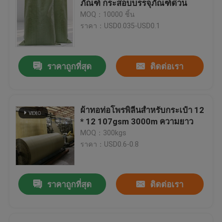
ภัณฑ์ กระสอบบรรจุภัณฑ์ด่วน
MOQ：10000 ชิ้น
ท่อซิลิโคนที่มีความยืดหยุ่น
ราคา：USD0.035-USD0.1
ยางซิลิโคนหุ้มด้วยไฟเบอร์กลาส
ราคาถูกที่สุด
ติดต่อเรา
สิ่งทอ Webbing
ผ้าทอท่อโพรพิลีนสำหรับกระเป๋า 12
Kitty Boinks
* 12 107gsm 3000m ความยาว
MOQ：300kgs
ราคา：USD0.6-0.8
Boinks ของเล่น Fidget
ราคาถูกที่สุด
ติดต่อเรา