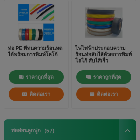
ท่อ PE ที่ทนความร้อนหด
ไฟไฟฟ้าประกอบความ
ได้พร้อมการพิมพ์โลโก้
ร้อนท่อสับไส้ด้วยการพิมพ์
โลโก้ สับไส้เร็ว
ราคาถูกที่สุด
ราคาถูกที่สุด
ติดต่อเรา
ติดต่อเรา
ท่ออ่อนลูกฟูก
(57)