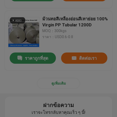
ม้วนทอสีเหลืองอ่อนสีเทาย่อย 100%
Virgin PP Tubular 1200D
MOQ：300kgs
ราคา：USD0.6-0.8
ราคาถูกที่สุด
ติดต่อเรา
ดูเพิ่มเติม
ฝากข้อความ
เราจะโทรกลับหาคุณเร็ว ๆ นี้!