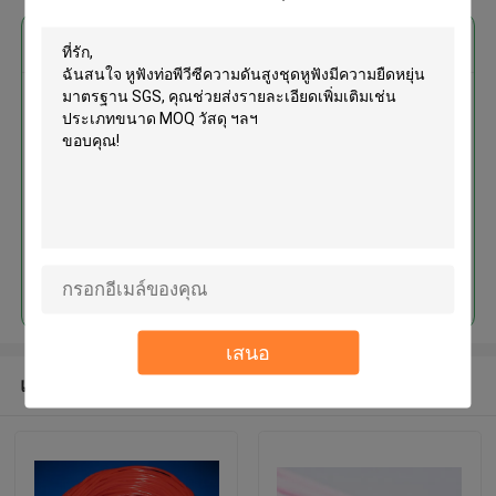
এর সেরা মূল্য পান
หูฟังท่อพีวีซีความดันสูงชุดหูฟังมี
ความยืดหยุ่นมาตรฐาน SGS
চালিয়ে
เสนอ
แนะนำผลิตภัณฑ์