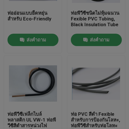
ท่ออ่อนแบบยืดหยุ่น
ท่อพีวีซีชนิดไม่หุ้มฉนวน
ทัวร์โรงงาน
สำหรับ Eco-Friendly
Fexible PVC Tubing,
Black Insulation Tube
ควบคุมคุณภาพ
ส่งคำถาม
ส่งคำถาม
ติดต่อเรา
ขอใบเสนอราคา
ท่อพีวีซียืดหยุ่น
ท่อหดความร้อน
ท่อพีวีซีเฟล็กไบล์
ท่อ PVC สีดำ Fexible
พลาสติก UL VW-1 ท่อพี
สำหรับการป้องกันโลหะ,
วีซีสีดำสารหน่วงไฟ
ท่อพีวีซีสำหรับท่อโลหะ
ท่ออ่อนลูกฟูก