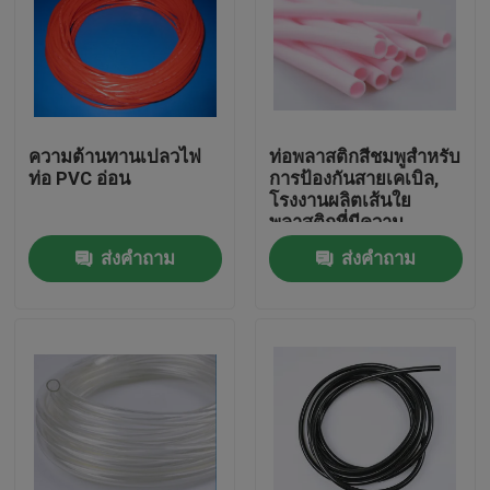
ความต้านทานเปลวไฟ
ท่อพลาสติกสีชมพูสำหรับ
ท่อ PVC อ่อน
การป้องกันสายเคเบิล,
โรงงานผลิตเส้นใย
พลาสติกที่มีความ
ยืดหยุ่น
ส่งคำถาม
ส่งคำถาม
บ้าน
สินค้า
เกี่ยวกับเรา