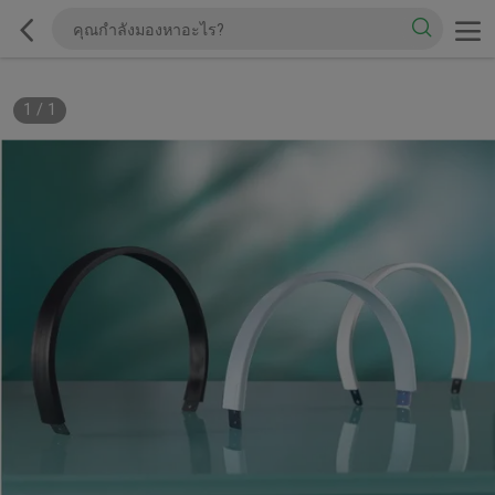
1
/
1