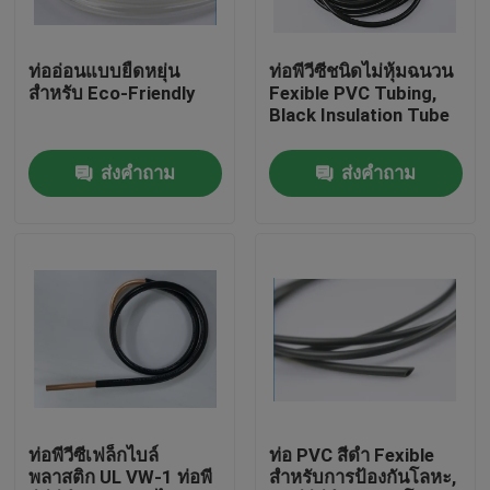
ทัวร์โรงงาน
ท่ออ่อนแบบยืดหยุ่น
ท่อพีวีซีชนิดไม่หุ้มฉนวน
สำหรับ Eco-Friendly
Fexible PVC Tubing,
Black Insulation Tube
ควบคุมคุณภาพ
ส่งคำถาม
ส่งคำถาม
ติดต่อเรา
ขอใบเสนอราคา
ท่อพีวีซียืดหยุ่น
ท่อหดความร้อน
ท่อพีวีซีเฟล็กไบล์
ท่อ PVC สีดำ Fexible
พลาสติก UL VW-1 ท่อพี
สำหรับการป้องกันโลหะ,
ท่ออ่อนลูกฟูก