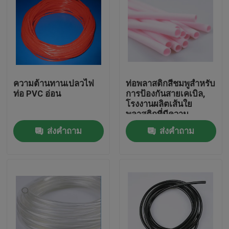
ความต้านทานเปลวไฟ
ท่อพลาสติกสีชมพูสำหรับ
ท่อ PVC อ่อน
การป้องกันสายเคเบิล,
โรงงานผลิตเส้นใย
พลาสติกที่มีความ
ยืดหยุ่น
ส่งคำถาม
ส่งคำถาม
บ้าน
สินค้า
เกี่ยวกับเรา