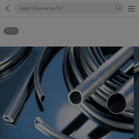
1
/
1