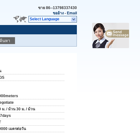
ขาย
86--13798337430
ขออ้าง
-
Email
Select Language
ค้นหา
น
GS
000meters
egotiate
 ม. / ม้วน 30 ม. / ม้วน
-7days
T
0000 เมตรต่อวัน