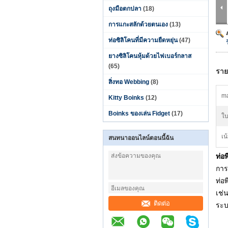
ถุงมือตกปลา
(18)
การแกะสลักด้วยตนเอง
(13)
ท่อซิลิโคนที่มีความยืดหยุ่น
(47)
ยางซิลิโคนหุ้มด้วยไฟเบอร์กลาส
(65)
ราย
สิ่งทอ Webbing
(8)
ma
Kitty Boinks
(12)
Boinks ของเล่น Fidget
(17)
ใบ
เน
สนทนาออนไลน์ตอนนี้ฉัน
ท่อ
การ
ท่อ
เช่
ติดต่อ
ระบ