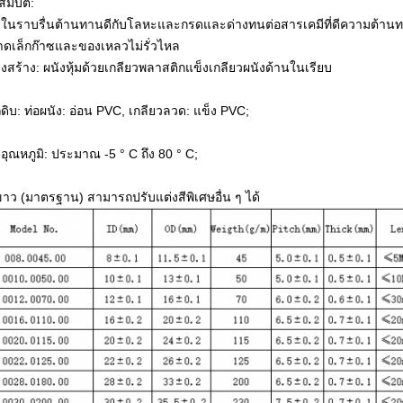
สมบัติ:
ในราบรื่นต้านทานดีกับโลหะและกรดและด่างทนต่อสารเคมีที่ดีความต้านทาน
ดเล็กก๊าซและของเหลวไม่รั่วไหล
งสร้าง: ผนังหุ้มด้วยเกลียวพลาสติกแข็งเกลียวผนังด้านในเรียบ
ถุดิบ: ท่อผนัง: อ่อน PVC, เกลียวลวด: แข็ง PVC;
งอุณหภูมิ: ประมาณ -5 ° C ถึง 80 ° C;
 ขาว (มาตรฐาน) สามารถปรับแต่งสีพิเศษอื่น ๆ ได้