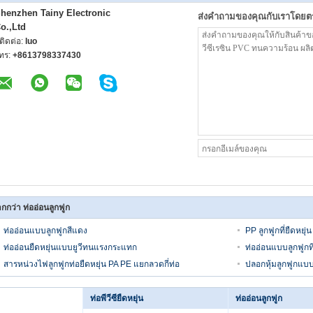
henzhen Tainy Electronic
ส่งคำถามของคุณกับเราโดยต
o.,Ltd
ู้ติดต่อ:
luo
ทร:
+8613798337430
กกว่า ท่ออ่อนลูกฟูก
ท่ออ่อนแบบลูกฟูกสีแดง
PP ลูกฟูกที่ยืดหยุ่น
ท่ออ่อนยืดหยุ่นแบบยูวีทนแรงกระแทก
ท่ออ่อนแบบลูกฟูกท
สารหน่วงไฟลูกฟูกท่อยืดหยุ่น PA PE แยกลวดกี่ท่อ
ปลอกหุ้มลูกฟูกแบบ
ท่อพีวีซียืดหยุ่น
ท่ออ่อนลูกฟูก