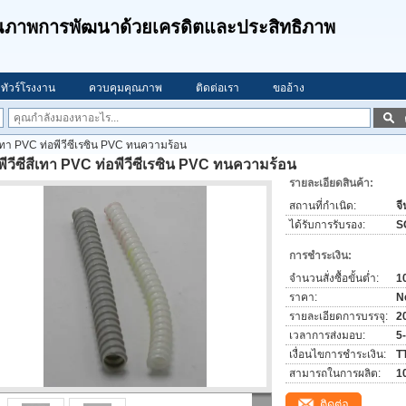
คุณภาพการพัฒนาด้วยเครดิตและประสิทธิภาพ
ทัวร์โรงงาน
ควบคุมคุณภาพ
ติดต่อเรา
ขออ้าง
สีเทา PVC ท่อพีวีซีเรซิน PVC ทนความร้อน
พีวีซีสีเทา PVC ท่อพีวีซีเรซิน PVC ทนความร้อน
รายละเอียดสินค้า:
สถานที่กำเนิด:
จี
ได้รับการรับรอง:
S
การชำระเงิน:
จำนวนสั่งซื้อขั้นต่ำ:
1
ราคา:
N
รายละเอียดการบรรจุ:
20
เวลาการส่งมอบ:
5
เงื่อนไขการชำระเงิน:
T
สามารถในการผลิต:
1
ติดต่อ