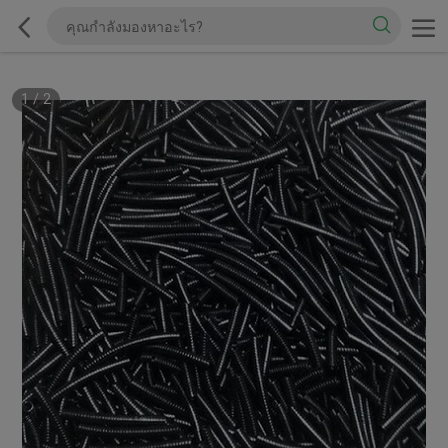
1
/
2