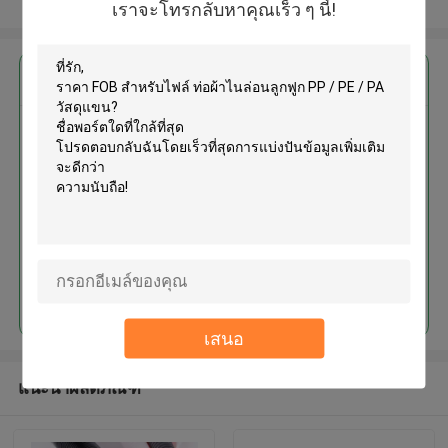
ดูเพิ่มเติม
เราจะโทรกลับหาคุณเร็ว ๆ นี้!
এর সেরা মূল্য পান
ท่อผ้าไนล่อนลูกฟูก PP / PE / PA
วัสดุแขน
চালিয়ে
เสนอ
แนะนำผลิตภัณฑ์