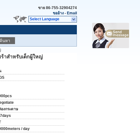
ขาย
86-755-32904274
ขออ้าง
-
Email
Select Language
ค้นหา
่
้าสำหรับเด็กผู้ใหญ่
น
GS
000pcs
egotiate
ล่องกระดาษ
-7days
T
0000meters / day