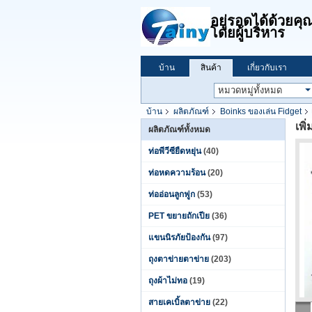
อยู่รอดได้ด้วย
โดยผู้บริหาร
บ้าน
สินค้า
เกี่ยวกับเรา
บ้าน
ผลิตภัณฑ์
Boinks ของเล่น Fidget
เพิ
ผลิตภัณฑ์ทั้งหมด
ท่อพีวีซียืดหยุ่น
(40)
ท่อหดความร้อน
(20)
ท่ออ่อนลูกฟูก
(53)
PET ขยายถักเปีย
(36)
แขนนิรภัยป้องกัน
(97)
ถุงตาข่ายตาข่าย
(203)
ถุงผ้าไม่ทอ
(19)
สายเคเบิ้ลตาข่าย
(22)