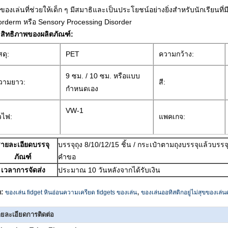
นของเล่นที่ช่วยให้เด็ก ๆ มีสมาธิและเป็นประโยชน์อย่างยิ่งสำหรับนักเรียนที่
orderm หรือ Sensory Processing Disorder
สิทธิภาพของผลิตภัณฑ์:
สดุ:
PET
ความกว้าง:
9 ซม. / 10 ซม. หรือแบบ
วามยาว:
สี:
กำหนดเอง
VW-1
วไฟ:
แพคเกจ:
ายละเอียดบรรจุ
บรรจุถุง 8/10/12/15 ชิ้น / กระเป๋าตามถุงบรรจุแล้วบรร
ภัณฑ์
คำขอ
เวลาการจัดส่ง
ประมาณ 10 วันหลังจากได้รับเงิน
,
ก:
ของเล่น fidget หินอ่อนความเครียด fidgets ของเล่น
ของเล่นออทิสติกอยู่ไม่สุขของเล่น
ยละเอียดการติดต่อ