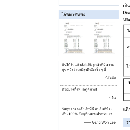
เป็
Dis
ได้รับการรับรอง
ประ
วั
ค
ฉันได้รับแล้วส่งไปยังลูกค้าที่มีความ
ไ
สุข หวังว่าจะมีธุรกิจอีกเร็ว ๆ นี้
—— นิโคลัส
ร
ตัวอย่างทั้งหมดดูดีมาก!
—— ปล้น
วัสดุของคุณเป็นสิ่งที่ดี ฉันยินดีที่จะ
แท็
เห็น 100% วัสดุที่เหมาะสำหรับเรา
รา
—— Gang Won Lee