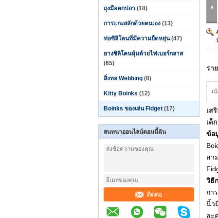
ถุงมือตกปลา
(18)
การแกะสลักด้วยตนเอง
(13)
ท่อซิลิโคนที่มีความยืดหยุ่น
(47)
ยางซิลิโคนหุ้มด้วยไฟเบอร์กลาส
(65)
ราย
สิ่งทอ Webbing
(8)
เน
Kitty Boinks
(12)
Boinks ของเล่น Fidget
(17)
เสร
เด็ก
สนทนาออนไลน์ตอนนี้ฉัน
ข้อ
Boi
สาม
Fid
วิธ
การ
ติดต่อ
นิ้
ละคร